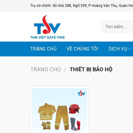
Skip
Trụ sở chính: Số nhà 28B, Ngõ 299, P. Hoàng Văn Thụ, Quận Ho
to
content
Tìm
kiếm:
TRANG CHỦ
VỀ CHÚNG TÔI
DỊCH VỤ
TRANG CHỦ
/
THIẾT BỊ BẢO HỘ