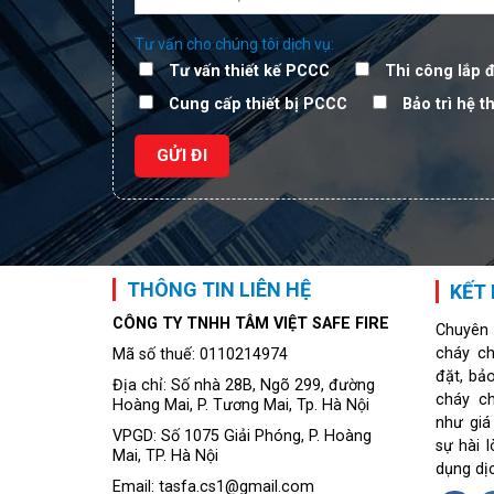
Tư vấn cho chúng tôi dịch vụ:
Tư vấn thiết kế PCCC
Thi công lắp 
Cung cấp thiết bị PCCC
Bảo trì hệ 
THÔNG TIN LIÊN HỆ
KẾT 
CÔNG TY TNHH TÂM VIỆT SAFE FIRE
Chuyên
cháy ch
Mã số thuế: 0110214974
đặt, bả
Địa chỉ: Số nhà 28B, Ngõ 299, đường
cháy c
Hoàng Mai, P. Tương Mai, Tp. Hà Nội
như giá
VPGD: Số 1075 Giải Phóng, P. Hoàng
sự hài 
Mai, TP. Hà Nội
dụng dị
Email: tasfa.cs1@gmail.com