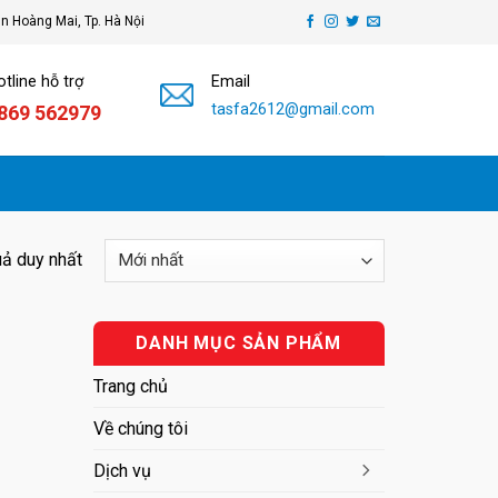
ận Hoàng Mai, Tp. Hà Nội
tline hỗ trợ
Email
tasfa2612@gmail.com
869 562979
uả duy nhất
DANH MỤC SẢN PHẨM
Trang chủ
Về chúng tôi
Dịch vụ