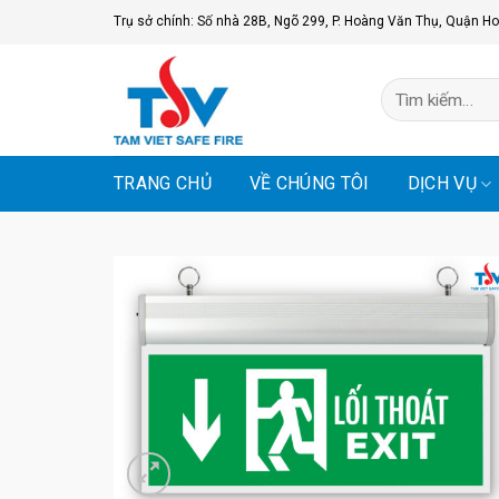
Skip
Trụ sở chính: Số nhà 28B, Ngõ 299, P. Hoàng Văn Thụ, Quận Ho
to
content
Tìm
kiếm:
TRANG CHỦ
VỀ CHÚNG TÔI
DỊCH VỤ