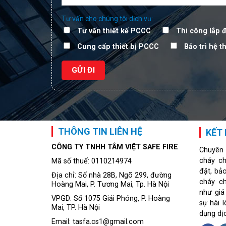
Tư vấn cho chúng tôi dịch vụ:
Tư vấn thiết kế PCCC
Thi công lắp 
Cung cấp thiết bị PCCC
Bảo trì hệ 
THÔNG TIN LIÊN HỆ
KẾT 
CÔNG TY TNHH TÂM VIỆT SAFE FIRE
Chuyên
cháy ch
Mã số thuế: 0110214974
đặt, bả
Địa chỉ: Số nhà 28B, Ngõ 299, đường
cháy c
Hoàng Mai, P. Tương Mai, Tp. Hà Nội
như giá
VPGD: Số 1075 Giải Phóng, P. Hoàng
sự hài 
Mai, TP. Hà Nội
dụng dị
Email: tasfa.cs1@gmail.com