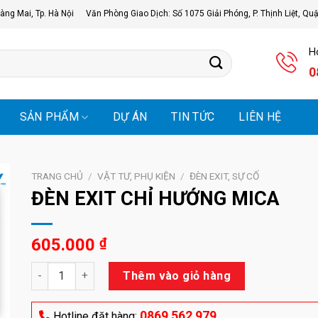
àng Mai, Tp. Hà Nội
Văn Phòng Giao Dịch: Số 1075 Giải Phóng, P. Thịnh Liệt, Qu
Ho
0
SẢN PHẨM
DỰ ÁN
TIN TỨC
LIÊN HỆ
TRANG CHỦ
/
VẬT TƯ, PHỤ KIỆN
/
ĐÈN EXIT, SỰ CỐ
ĐÈN EXIT CHỈ HƯỚNG MICA
605.000
₫
ĐÈN EXIT CHỈ HƯỚNG MICA số lượng
Thêm vào giỏ hàng
0869 562 979
Hotline đặt hàng: