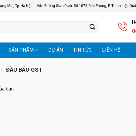
àng Mai, Tp. Hà Nội
Văn Phòng Giao Dịch: Số 1075 Giải Phóng, P. Thịnh Liệt, Qu
Ho
0
SẢN PHẨM
DỰ ÁN
TIN TỨC
LIÊN HỆ
/
ĐẦU BÁO GST
ủa bạn.