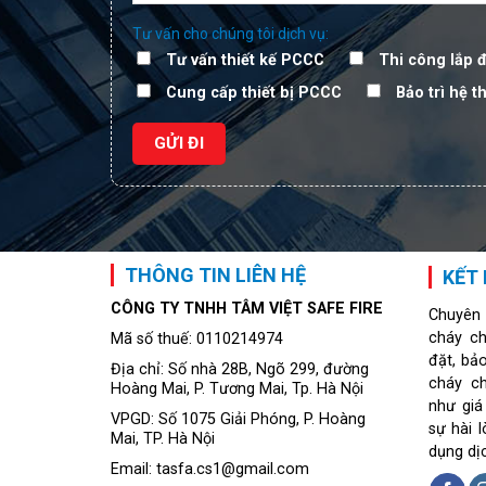
Tư vấn cho chúng tôi dịch vụ:
Tư vấn thiết kế PCCC
Thi công lắp 
Cung cấp thiết bị PCCC
Bảo trì hệ 
THÔNG TIN LIÊN HỆ
KẾT 
CÔNG TY TNHH TÂM VIỆT SAFE FIRE
Chuyên
cháy ch
Mã số thuế: 0110214974
đặt, bả
Địa chỉ: Số nhà 28B, Ngõ 299, đường
cháy c
Hoàng Mai, P. Tương Mai, Tp. Hà Nội
như giá
VPGD: Số 1075 Giải Phóng, P. Hoàng
sự hài 
Mai, TP. Hà Nội
dụng dị
Email: tasfa.cs1@gmail.com