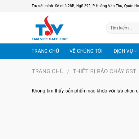
Skip
Trụ sở chính: Số nhà 28B, Ngõ 299, P. Hoàng Văn Thụ, Quận Ho
to
content
Tìm
kiếm:
TRANG CHỦ
VỀ CHÚNG TÔI
DỊCH VỤ
TRANG CHỦ
/
THIẾT BỊ BÁO CHÁY GST
Không tìm thấy sản phẩm nào khớp với lựa chọn c