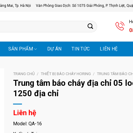
àng Mai, Tp. Hà Nội
Văn Phòng Giao Dịch: Số 1075 Giải Phóng, P. Thịnh Liệt, Qu
Ho
0
SẢN PHẨM
DỰ ÁN
TIN TỨC
LIÊN HỆ
TRANG CHỦ
/
THIẾT BỊ BÁO CHÁY HORING
/
TRUNG TÂM BÁO C
Trung tâm báo cháy địa chỉ 05 l
1250 địa chỉ
Liên hệ
Model: QA-16