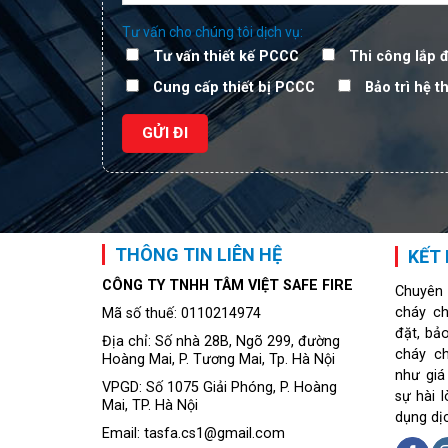
Tư vấn cho chúng tôi dịch vụ:
Tư vấn thiết kế PCCC
Thi công lắp 
Cung cấp thiết bị PCCC
Bảo trì hệ 
THÔNG TIN LIÊN HỆ
KẾT 
CÔNG TY TNHH TÂM VIỆT SAFE FIRE
Chuyên
cháy ch
Mã số thuế: 0110214974
đặt, bả
Địa chỉ: Số nhà 28B, Ngõ 299, đường
cháy c
Hoàng Mai, P. Tương Mai, Tp. Hà Nội
như giá
VPGD: Số 1075 Giải Phóng, P. Hoàng
sự hài 
Mai, TP. Hà Nội
dụng dị
Email: tasfa.cs1@gmail.com