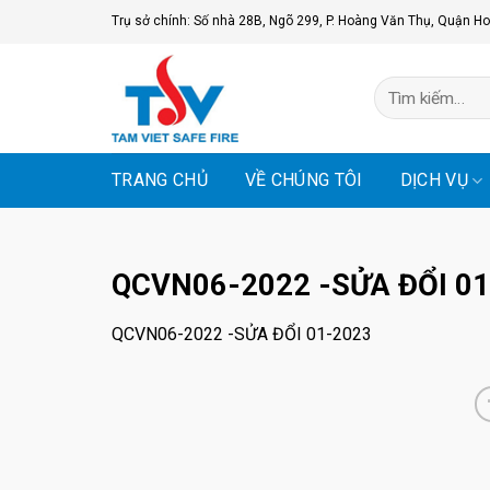
Skip
Trụ sở chính: Số nhà 28B, Ngõ 299, P. Hoàng Văn Thụ, Quận Ho
to
content
Tìm
kiếm:
TRANG CHỦ
VỀ CHÚNG TÔI
DỊCH VỤ
QCVN06-2022 -SỬA ĐỔI 0
QCVN06-2022 -SỬA ĐỔI 01-2023