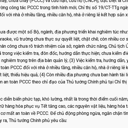
áy, chữa cháy (PCCC) và cứu nạn, cứu hộ (CNCH), đặc biệt là Chỉ
ng công tác PCCC trong tình hình mới; Chỉ thị số 19/CT-TTg ngà
với nhà ở nhiều tầng, nhiều căn hộ, nhà ở riêng lẻ kết hợp sản x
ưa được một số Bộ, ngành, địa phương triển khai nghiêm túc như:
raoke, vũ trường chưa thực sự quyết liệt, chặt chẽ; còn nhiều cơ s
ân công chưa rõ trách nhiệm của sở, ngành chức năng, Chủ tịch 
trong việc kiểm tra, đôn đốc, hướng dẫn thực hiện; chưa kiểm đi
 nghiêm trọng trên địa bàn quản lý; (3) Việc kiểm tra, hướng dẫn, 
toàn PCCC đối với nhà ở nhiều tầng, nhiều căn hộ, nhà ở riêng lẻ 
 liệt, thiếu hiệu quả; (4) Còn nhiều địa phương chưa ban hành tài l
n an toàn PCCC theo chỉ đạo của Thủ tướng Chính phủ tại Chỉ thị
tục diễn biến phức tạp, khó lường, nhất là trong thời điểm cuối năm,
trữ hàng hóa phục vụ Tết tăng cao, các nguyên vật liệu, hàng hóa t
guy cơ mất an toàn về PCCC. Để chủ động phòng ngừa, ngăn chặn tìn
ây ra, Thủ tướng Chính phủ yêu cầu: