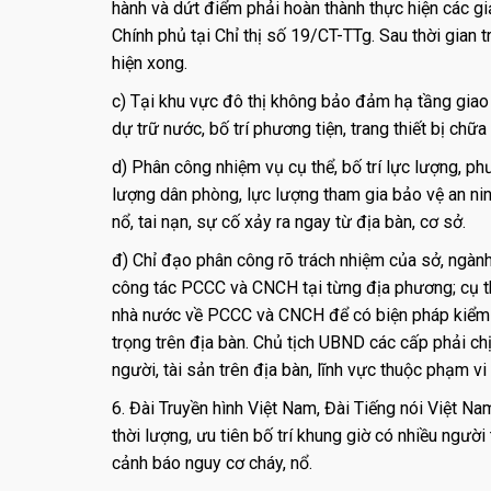
hành và dứt điểm phải hoàn thành thực hiện các g
Chính phủ tại Chỉ thị số 19/CT-TTg. Sau thời gian
hiện xong.
c) Tại khu vực đô thị không bảo đảm hạ tầng gia
dự trữ nước, bố trí phương tiện, trang thiết bị chữa
d) Phân công nhiệm vụ cụ thể, bố trí lực lượng, ph
lượng dân phòng, lực lượng tham gia bảo vệ an nin
nổ, tai nạn, sự cố xảy ra ngay từ địa bàn, cơ sở.
đ) Chỉ đạo phân công rõ trách nhiệm của sở, ngàn
công tác PCCC và CNCH tại từng địa phương; cụ th
nhà nước về PCCC và CNCH để có biện pháp kiểm đ
trọng trên địa bàn. Chủ tịch UBND các cấp phải chị
người, tài sản trên địa bàn, lĩnh vực thuộc phạm vi 
6. Đài Truyền hình Việt Nam, Đài Tiếng nói Việt N
thời lượng, ưu tiên bố trí khung giờ có nhiều người
cảnh báo nguy cơ cháy, nổ.