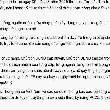
iải pháp trước ngày 30 tháng 3 năm 2025 theo chỉ đạo của Thủ t
 trên, nếu không tổ chức thực hiện phải dừng hoạt động cho đến kh
o thông, nguồn nước chữa cháy, phải xây dựng ngay phương án cấ
 cháy, cứu nạn, cứu hộ.
ương tiện thường trực, ứng trực, bảo đảm đầy đủ trang thiết bị ch
h, trật tự ở cơ sở để sẵn sàng cứu người bị nạn, chữa cháy khi có
h chức năng, Chủ tịch UBND cấp huyện, Chủ tịch UBND cấp xã tro
ể hóa trách nhiệm của từng cấp, từng ngành, từng cá nhân trong 
iểm, xử lý nghiêm khắc nếu để xảy ra cháy, nổ gây thiệt hại ngh
u trách nhiệm nếu để xảy ra cháy, nổ gây thiệt hại nghiêm trọng v
quản lý.
am, Thông tấn xã Việt Nam và các cơ quan thông tấn, báo chí tăng
 theo dõi để tuyên truyền, phổ biến kiến thức, kỹ năng PCCC, thoát