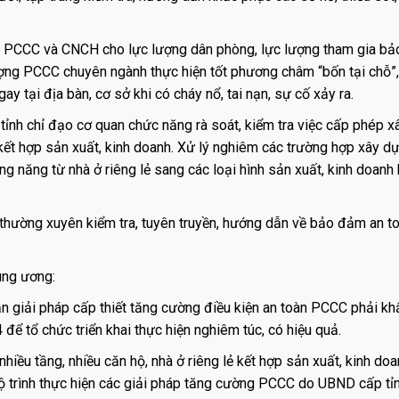
ề PCCC và CNCH cho lực lượng dân phòng, lực lượng tham gia bả
lượng PCCC chuyên ngành thực hiện tốt phương châm “bốn tại chỗ”
y tại địa bàn, cơ sở khi có cháy nổ, tai nạn, sự cố xảy ra.
ỉnh chỉ đạo cơ quan chức năng rà soát, kiểm tra việc cấp phép x
ở kết hợp sản xuất, kinh doanh. Xử lý nghiêm các trường hợp xây d
ng năng từ nhà ở riêng lẻ sang các loại hình sản xuất, kinh doanh
thường xuyên kiểm tra, tuyên truyền, hướng dẫn về bảo đảm an t
ung ương:
ẫn giải pháp cấp thiết tăng cường điều kiện an toàn PCCC phải kh
ể tổ chức triển khai thực hiện nghiêm túc, có hiệu quả.
hiều tầng, nhiều căn hộ, nhà ở riêng lẻ kết hợp sản xuất, kinh do
lộ trình thực hiện các giải pháp tăng cường PCCC do UBND cấp tỉ