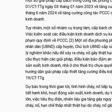
một số giải pháp cấp bách trong công tác phòng ch
01/CT-TTg ngày 03 tháng 01 năm 2023 về tăng cườ
tháng 6 năm 2024 về tăng cường công tác PCCC đối 
kinh doanh.
Tuy nhiên, một số nhiệm vụ trọng tâm, cấp bách ch
Việc kiểm soát các điều kiện kinh doanh dịch vụ ka
phạm quy định về PCCC; (2) Một số địa phương ph
nhân dân (UBND) cấp huyện, Chủ tịch UBND cấp xã 
lý nghiêm khắc nếu để xảy ra cháy, nổ gây thiệt hại
cầu thực hiện các giải pháp, điều kiện bảo đảm an 
sản xuất, kinh doanh, nhà ở cho thuê trọ chưa quyết
hướng dẫn giải pháp cấp thiết tăng cường điều kiệ
19/CT-TTg.
Dự báo trong thời gian tới, tình hình cháy, nổ tiếp 
tiết hanh khô, hoạt động sản xuất, kinh doanh, dự 
lớn, việc tiêu thụ điện, nhiên liệu gia tăng gây n
cháy, nổ, hạn chế thấp nhất thiệt hại do cháy, nổ g