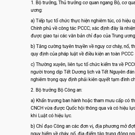
1. Bộ trưởng, Thủ trưởng cơ quan ngang Bộ, cơ qua
ương:
a) Tiếp tục tổ chức thực hiện nghiêm túc, có hiệu 
Chính phủ về công tác PCCC; xác định đây là nhiệ
được giao tại các văn bản chỉ đạo của Trung ương 
b) Tăng cường tuyên truyền về nguy cơ cháy, nổ, t
quy định của pháp luật về điều kiện an toàn PCCC đ
c) Thường xuyên, liên tục tổ chức kiểm tra về PCC
người trong dịp Tết Dương lịch và Tết Nguyên đá
nghiêm trọng quy định phải kiên quyết tạm đình chỉ
2. Bộ trưởng Bộ Công an:
a) Khẩn trương ban hành hoặc tham mưu cấp có t
CNCH vừa được Quốc hội thông qua và có hiệu lực
khi Luật có hiệu lực.
b) Chỉ đạo Công an các đơn vị, địa phương mở đợt
nguy hiểm về cháy, nổ, địa điểm tập trung đông ngư