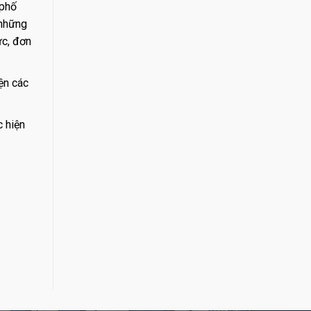
 phố
 những
ức, đơn
ện các
c hiện