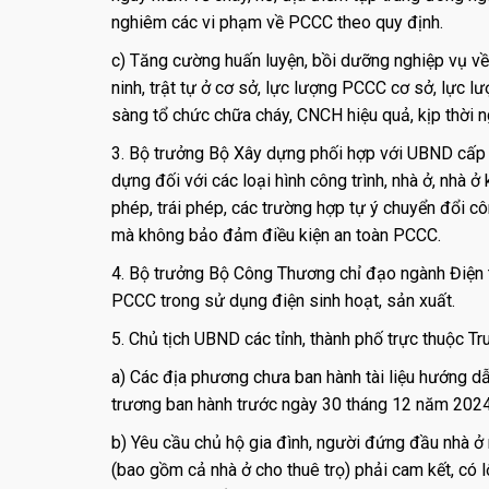
nghiêm các vi phạm về PCCC theo quy định.
c) Tăng cường huấn luyện, bồi dưỡng nghiệp vụ v
ninh, trật tự ở cơ sở, lực lượng PCCC cơ sở, lực 
sàng tổ chức chữa cháy, CNCH hiệu quả, kịp thời nga
3. Bộ trưởng Bộ Xây dựng phối hợp với UBND cấp t
dựng đối với các loại hình công trình, nhà ở, nhà 
phép, trái phép, các trường hợp tự ý chuyển đổi cô
mà không bảo đảm điều kiện an toàn PCCC.
4. Bộ trưởng Bộ Công Thương chỉ đạo ngành Điện 
PCCC trong sử dụng điện sinh hoạt, sản xuất.
5. Chủ tịch UBND các tỉnh, thành phố trực thuộc Tr
a) Các địa phương chưa ban hành tài liệu hướng d
trương ban hành trước ngày 30 tháng 12 năm 2024 đ
b) Yêu cầu chủ hộ gia đình, người đứng đầu nhà ở n
(bao gồm cả nhà ở cho thuê trọ) phải cam kết, có 