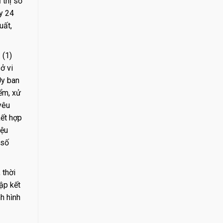
 thị số
y 24
uất,
 (1)
ở vi
Ủy ban
ểm, xử
yêu
kết hợp
iệu
 số
 thời
ập kết
h hình