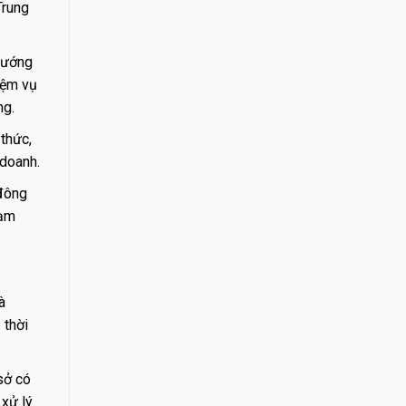
Trung
 tướng
iệm vụ
ng.
 thức,
 doanh.
 đông
hạm
à
 thời
sở có
 xử lý