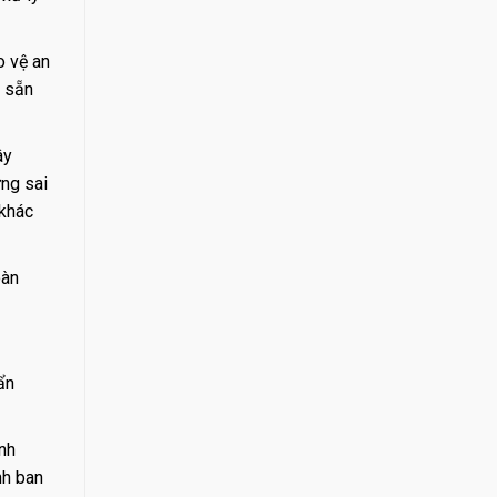
o vệ an
, sẵn
ây
ựng sai
 khác
oàn
ẩn
anh
nh ban