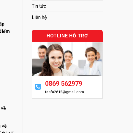
Tin tức
Liên hệ
ấp
 điểm
HOTLINE HỖ TRỢ
0869 562979
tasfa2612@gmail.com
 về
g về