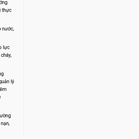
ướng
i thực
p nước,
o lực
 cháy,
ng
quản lý
iêm
ề
 cường
 nạn,