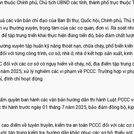
n thuộc Chính phủ, Chủ tịch UBND các tỉnh, thành phố trực thuộc 
quả các văn bản chỉ đạo của Ban Bí thư, Quốc hội, Chính phủ, Thủ
m vụ thường xuyên, trọng tâm của các cơ quan, đơn vị. Rà soát nh
để tập trung triển khai thực hiện đúng tiến độ, bảo đảm chất lượ
hường xuyên tập huấn kỹ năng thoát nạn, chữa cháy, phổ biến kiến
ối với từng công trình, cơ sở, nhà ở, nhà ở kết hợp sản xuất, kinh
C đối với các cơ sở có nguy hiểm về cháy, nổ, địa điểm tập trung
n năm 2025; xử lý nghiêm các vi phạm về PCCC. Trường hợp vi p
, đình chỉ hoạt động.
hẩm quyền ban hành các văn bản hướng dẫn thi hành Luật PCCC v
 thi hành trước ngày 01 tháng 7 năm 2025, bảo đảm đồng bộ, kịp
 cao điểm về tuyên truyền, kiểm tra an toàn PCCC đối với các cơ 
ời; tập trung kiểm tra, hướng dẫn khắc phục các sơ hở, thiếu sót,