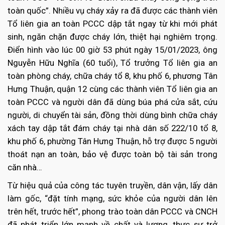
toàn quốc”. Nhiều vụ cháy xảy ra đã được các thành viên
Tổ liên gia an toàn PCCC dập tắt ngay từ khi mới phát
sinh, ngăn chặn được cháy lớn, thiệt hại nghiêm trọng.
Điển hình vào lúc 00 giờ 53 phút ngày 15/01/2023, ông
Nguyễn Hữu Nghĩa (60 tuổi), Tổ trưởng Tổ liên gia an
toàn phòng cháy, chữa cháy tổ 8, khu phố 6, phương Tân
Hưng Thuận, quận 12 cùng các thành viên Tổ liên gia an
toàn PCCC và người dân đã dùng búa phá cửa sắt, cứu
người, di chuyển tài sản, đồng thời dùng bình chữa cháy
xách tay dập tắt đám cháy tại nhà dân số 222/10 tổ 8,
khu phố 6, phường Tân Hưng Thuận, hỗ trợ được 5 người
thoát nạn an toàn, bảo vệ được toàn bộ tài sản trong
căn nhà…
Từ hiệu quả của công tác tuyên truyền, dân vận, lấy dân
làm gốc, “đặt tính mạng, sức khỏe của người dân lên
trên hết, trước hết”, phong trào toàn dân PCCC và CNCH
đã phát triển lớn mạnh về chất và lượng, thực sự trở