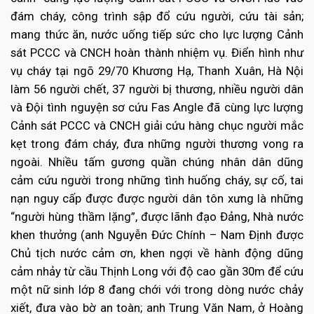
đám cháy, công trình sập đổ cứu người, cứu tài sản;
mang thức ăn, nước uống tiếp sức cho lực lượng Cảnh
sát PCCC và CNCH hoàn thành nhiệm vụ. Điển hình như
vụ cháy tại ngõ 29/70 Khương Hạ, Thanh Xuân, Hà Nội
làm 56 người chết, 37 người bị thương, nhiều người dân
và Đội tình nguyện sơ cứu Fas Angle đã cùng lực lượng
Cảnh sát PCCC và CNCH giải cứu hàng chục người mắc
kẹt trong đám cháy, đưa những người thương vong ra
ngoài. Nhiều tấm gương quần chúng nhân dân dũng
cảm cứu người trong những tình huống cháy, sự cố, tai
nạn nguy cấp được được người dân tôn xưng là những
“người hùng thầm lặng”, được lãnh đạo Đảng, Nhà nước
khen thưởng (anh Nguyễn Đức Chính – Nam Định được
Chủ tịch nước cảm ơn, khen ngợi về hành động dũng
cảm nhảy từ cầu Thịnh Long với độ cao gần 30m để cứu
một nữ sinh lớp 8 đang chới với trong dòng nước chảy
xiết, đưa vào bờ an toàn; anh Trung Văn Nam, ở Hoàng