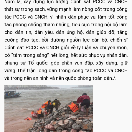
Năm là, xây dựng lực lượng Cảnh sát PCCC và CNCH
thật sự trong sạch, vững mạnh làm nòng cốt trong công
tác PCCC và CNCH, vì nhân dân phục vụ; làm tốt công
tác phòng chống tham nhũng, tiêu cực trong nội bộ làm
cho dân tin, dân yêu, dân ủng hộ, dân giúp đỡ; tăng
cường đào tạo, bồi dưỡng nguồn lực cán bộ, chiến sĩ
Cảnh sát PCCC và CNCH giỏi về lý luận và chuyên môn,
có “tâm trong sáng” hết lòng, hết sức phục vụ nhân dân,
phụng sự Tổ quốc, góp phần vun đắp, xây dựng, giữ
vững Thế trận lòng dân trong công tác PCCC và CNCH
và trong nền an ninh và nền quốc phòng toàn dân./.