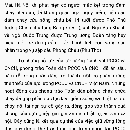
Mai, Hà Nội khi phát hiện có người mắc kẹt trong đám
cháy nhà dân, đã không quản ngại nguy hiểm, tiếp cận
đám cháy cứu sống cháu bé 14 tuổi được Phó Thủ
tướng Chính phủ tặng Bằng khen…); anh Ngô Văn Khanh
và Ngô Quốc Trung được Trung ương Đoàn tặng huy
hiệu Tuổi trẻ dũng cảm… về thành tích cứu sống nạn
nhân trong vụ sập cầu Phong Châu (Phú Thọ)…
Từ những nỗ lực của lực lượng Cảnh sát PCCC và
CNCH, phong trào Toàn dân PCCC và CNCH đã ăn sâu,
bám rễ trong nhân dân, trở thành một bộ phận không
thể thiếu của lực lượng PCCC và CNCH Việt Nam. Những
hoạt động của phong trào Toàn dân phòng cháy, chữa
cháy đã góp phần đắc lực kéo giảm số vụ và thiệt hại do
cháy, nổ, tai nạn sự cố gây ra, đóng góp vào thành quả
chung của sự nghiệp giữ gìn an ninh trật tự, an sinh xã
hội. Đây cũng là kết quả cụ thể của việc giữ vững lòng
dân, xây dựng Thế trận lòng dân trong công tác PCCC