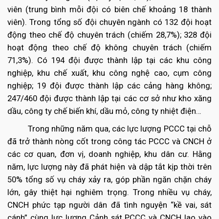
viên (trung bình mỗi đội có biên chế khoảng 18 thành
viên). Trong tổng số đội chuyên ngành có 132 đội hoạt
động theo chế độ chuyên trách (chiếm 28,7%); 328 đội
hoạt động theo chế độ không chuyên trách (chiếm
71,3%). Có 194 đội được thành lập tại các khu công
nghiệp, khu chế xuất, khu công nghệ cao, cụm công
nghiệp; 19 đội được thành lập các cảng hàng không;
247/460 đội được thành lập tại các cơ sở như kho xăng
dầu, công ty chế biến khí, dầu mỏ, công ty nhiệt điện…
Trong những năm qua, các lực lượng PCCC tại chỗ
đã trở thành nòng cốt trong công tác PCCC và CNCH ở
các cơ quan, đơn vị, doanh nghiệp, khu dân cư. Hằng
năm, lực lượng này đã phát hiện và dập tắt kịp thời trên
50% tổng số vụ cháy xảy ra, góp phần ngăn chặn cháy
lớn, gây thiệt hại nghiêm trọng. Trong nhiều vụ cháy,
CNCH phức tạp người dân đã tình nguyện “kề vai, sát
cánh” cùng lực lượng Cảnh sát PCCC và CNCH lao vào