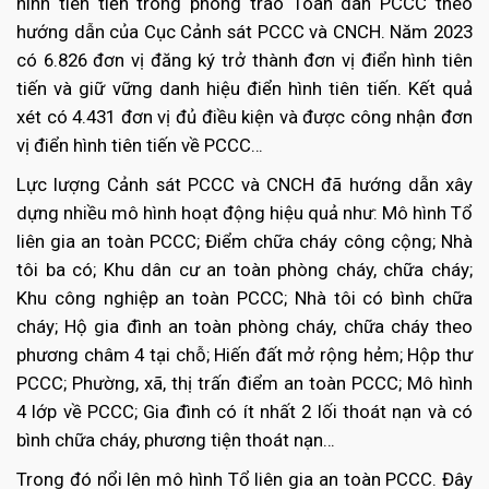
hình tiên tiến trong phong trào Toàn dân PCCC theo
hướng dẫn của Cục Cảnh sát PCCC và CNCH. Năm 2023
có 6.826 đơn vị đăng ký trở thành đơn vị điển hình tiên
tiến và giữ vững danh hiệu điển hình tiên tiến. Kết quả
xét có 4.431 đơn vị đủ điều kiện và được công nhận đơn
vị điển hình tiên tiến về PCCC…
Lực lượng Cảnh sát PCCC và CNCH đã hướng dẫn xây
dựng nhiều mô hình hoạt động hiệu quả như: Mô hình Tổ
liên gia an toàn PCCC; Điểm chữa cháy công cộng; Nhà
tôi ba có; Khu dân cư an toàn phòng cháy, chữa cháy;
Khu công nghiệp an toàn PCCC; Nhà tôi có bình chữa
cháy; Hộ gia đình an toàn phòng cháy, chữa cháy theo
phương châm 4 tại chỗ; Hiến đất mở rộng hẻm; Hộp thư
PCCC; Phường, xã, thị trấn điểm an toàn PCCC; Mô hình
4 lớp về PCCC; Gia đình có ít nhất 2 lối thoát nạn và có
bình chữa cháy, phương tiện thoát nạn…
Trong đó nổi lên mô hình Tổ liên gia an toàn PCCC. Đây