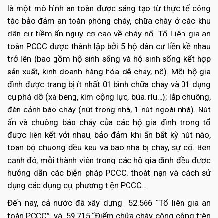
là một mô hình an toàn được sáng tạo từ thực tế công
tác bảo đảm an toàn phòng cháy, chữa cháy ở các khu
dân cư tiềm ẩn nguy cơ cao về cháy nổ. Tổ Liên gia an
toàn PCCC được thành lập bởi 5 hộ dân cư liền kề nhau
trở lên (bao gồm hộ sinh sống và hộ sinh sống kết hợp
sản xuất, kinh doanh hàng hóa dễ cháy, nổ). Mỗi hộ gia
đình được trang bị ít nhất 01 bình chữa cháy và 01 dụng
cụ phá dỡ (xà beng, kìm cộng lực, búa, rìu…); lắp chuông,
đèn cảnh báo cháy (nút trong nhà, 1 nút ngoài nhà). Nút
ấn và chuông báo cháy của các hộ gia đình trong tổ
được liên kết với nhau, bảo đảm khi ấn bất kỳ nút nào,
toàn bộ chuông đều kêu và báo nhà bị cháy, sự cố. Bên
cạnh đó, mỗi thành viên trong các hộ gia đình đều được
hướng dẫn các biện pháp PCCC, thoát nạn và cách sử
dụng các dụng cụ, phương tiện PCCC…
Đến nay, cả nước đã xây dựng 52.566 “Tổ liên gia an
toàn PCCC” và 59.715 “Điểm chữa cháy công cộng trên