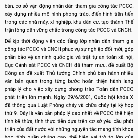
bàn, cơ sở vận động nhân dân tham gia công tác PCCC,
xây dựng nhiều mô hình phong trào, điển hình tiên tiến
trong các nhà máy, xí nghiệp, khu dân cư, tạo thành Thế
trận lòng dân vững chắc trong công tác PCCC và CNCH.
Để kịp thời động viên các tầng lớp nhân dân tham gia
công tác PCCC và CNCH phục vụ sự nghiệp đổi mới, góp
phần bảo vệ an ninh quốc gia và trật tự an toàn xã hội,
Cục Cảnh sát PCCC và CNCH đã tham mưu, đề xuất Bộ
Công an đề xuất Thủ tướng Chính phủ ban hành nhiều
văn bản quan trọng từng bước hoàn thiện hành lang
pháp lý cho việc xây dựng phong trào Toàn dân PCCC
phát triển lớn mạnh. Ngày 29/6/2001, Quốc hội khóa X
đã thông qua Luật Phòng cháy và chữa cháy tại kỳ họp
thứ 9. Đây là văn bản pháp lý cao nhất về PCCC thể hiện
tính kế thừa, tính thực tiễn dựa trên cơ sở yêu cầu phát
triển của đất nước với những nguyên tắc mang tính khoa
học, tính quần chúng cao, thể hiện vai trò to lớn của