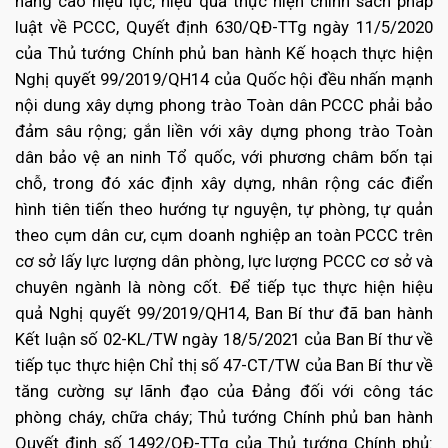
nâng cao hiệu lực, hiệu quả thực hiện chính sách pháp
luật về PCCC, Quyết định 630/QĐ-TTg ngày 11/5/2020
của Thủ tướng Chính phủ ban hành Kế hoạch thực hiện
Nghị quyết 99/2019/QH14 của Quốc hội đều nhấn mạnh
nội dung xây dựng phong trào Toàn dân PCCC phải bảo
đảm sâu rộng; gắn liền với xây dựng phong trào Toàn
dân bảo vệ an ninh Tổ quốc, với phương châm bốn tại
chỗ, trong đó xác định xây dựng, nhân rộng các điển
hình tiên tiến theo hướng tự nguyện, tự phòng, tự quản
theo cụm dân cư, cụm doanh nghiệp an toàn PCCC trên
cơ sở lấy lực lượng dân phòng, lực lượng PCCC cơ sở và
chuyên ngành là nòng cốt. Để tiếp tục thực hiện hiệu
quả Nghị quyết 99/2019/QH14, Ban Bí thư đã ban hành
Kết luận số 02-KL/TW ngày 18/5/2021 của Ban Bí thư về
tiếp tục thực hiện Chỉ thị số 47-CT/TW của Ban Bí thư về
tăng cường sự lãnh đạo của Đảng đối với công tác
phòng cháy, chữa cháy; Thủ tướng Chính phủ ban hành
Quyết định số 1492/QĐ-TTg của Thủ tướng Chính phủ: